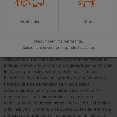
1. Propiedad y Uso del Sitio
Esperamos que usted navegue por el Sitio y lo
Distribuidor
Otros
encuentre útil. Todo el contenido del Sitio, su “look and
feel”, sus elementos de diseño, marcas, logos, texto,
gráficos, audio, imágenes, clips de audio, videos, datos
Ningún perfil me representa,
y compilaciones, (el “Contenido de Zoetis”) son
Solo quiero encontrar los productos Zoetis
propiedad de Zoetis, sus afiliadas, compañías
relacionadas, sus licenciantes o socios a menos que se
indique lo contrario, y están protegidas legalmente y sin
limitación por las leyes federales y locales de los
Estados Unidos, al igual que por leyes, reglamentos y
tratados que no pertenezcan a la legislación
estadounidense pero que apliquen a la materia. A
menos que el contenido requiera lo contrario o
explícitamente lo determinemos por escrito, el término
Sitio incluye al Contenido de Zoetis. Zoetis se reserva el
derecho de modificar o eliminar material del Sitio en